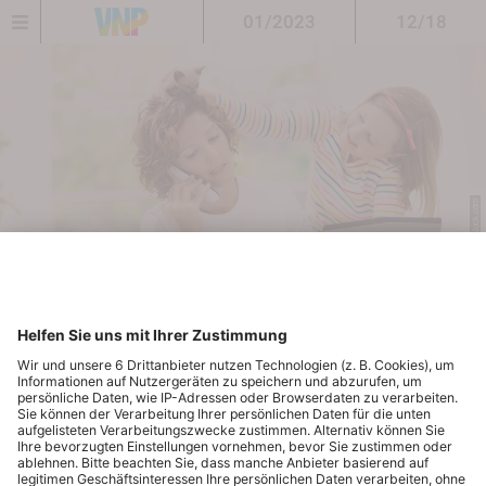
01/2023
12/18
© FamVeld/Shutterstock.com
Office at Home