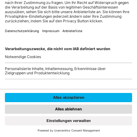
Kartoffel-Möhrenbrei auf der Tastatur, Lego-Steine
als Stolperfallen neben dem Stuhl - mit solchen
Turbulenzen wird das Arbeiten von daheim zwar
nie langweilig, aber anstrengend und wenig
produktiv. Das muss nicht sein. Auch auf engem
Raum lässt sich ein kleines, feines Mini-Office
schaffen. Eine elegante Lösung ist natürlich ein
Zimmer, das man stilvoll und funktional in ein Midi-
Büro umwandeln oder aus dem man gar eine
exquisite Business-Area zaubern kann.
Mini
Midi
Area